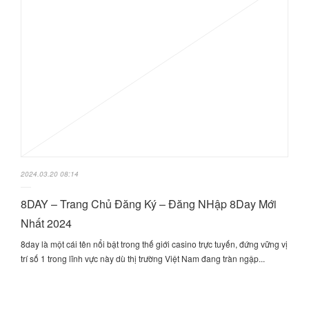
2024.03.20 08:14
8DAY – Trang Chủ Đăng Ký – Đăng NHập 8Day Mới
Nhất 2024
8day là một cái tên nổi bật trong thế giới casino trực tuyến, đứng vững vị
trí số 1 trong lĩnh vực này dù thị trường Việt Nam đang tràn ngập...